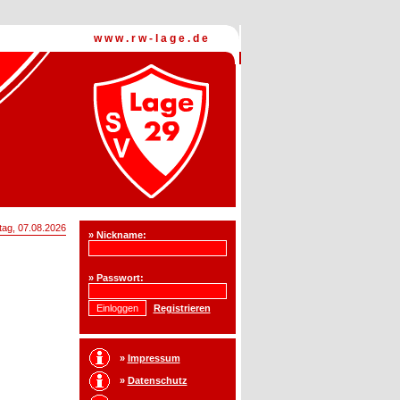
www.rw-lage.de
tag,
07.08.
2026
» Nickname:
» Passwort:
Registrieren
»
Impressum
»
Datenschutz