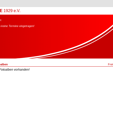
E
1929 e.V.
:
 keine Termine eingetragen!
oalben
Frei
 Fotoalben vorhanden!