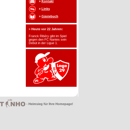
»
Kontakt
»
Links
»
Gästebuch
»
Heute vor 22 Jahren:
Franck Ribéry gibt im Spiel
gegen den FC Nantes sein
Debüt in der Ligue 1.
- Heimsieg für Ihre Homepage!