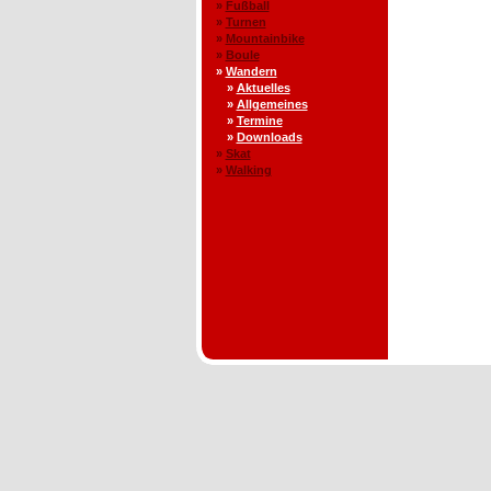
»
Fußball
»
Turnen
»
Mountainbike
»
Boule
»
Wandern
»
Aktuelles
»
Allgemeines
»
Termine
»
Downloads
»
Skat
»
Walking