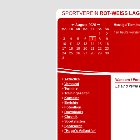
SPORTVEREIN
ROT-WEISS LAG
August
2026
Heutige Termine
Mo
Di
Mi
Do
Fr
Sa
So
Für heute wurden
1
2
3
4
5
6
7
8
9
10
11
12
13
14
15
16
17
18
19
20
21
22
23
24
25
26
27
28
29
30
31
»
Aktuelles
Wandern
/
Fot
»
Vorstand
Es sind keine
»
Termine
»
Trainingszeiten
»
Kontakte
»
Berichte
»
Fotoalben
»
Downloads
»
Chronik
»
Sportstätten
»
Sponsoren
»
"Hugo's Volltreffer"