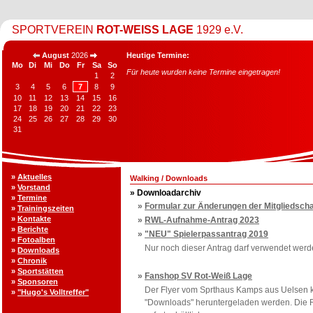
SPORTVEREIN
ROT-WEISS LAGE
1929 e.V.
August
2026
Heutige Termine:
Mo
Di
Mi
Do
Fr
Sa
So
Für heute wurden keine Termine eingetragen!
1
2
3
4
5
6
7
8
9
10
11
12
13
14
15
16
17
18
19
20
21
22
23
24
25
26
27
28
29
30
31
»
Aktuelles
Walking
/
Downloads
»
Vorstand
» Downloadarchiv
»
Termine
»
Formular zur Änderungen der Mitgliedscha
»
Trainingszeiten
»
Kontakte
»
RWL-Aufnahme-Antrag 2023
»
Berichte
»
"NEU" Spielerpassantrag 2019
»
Fotoalben
Nur noch dieser Antrag darf verwendet werde
»
Downloads
»
Chronik
»
Sportstätten
»
Fanshop SV Rot-Weiß Lage
»
Sponsoren
Der Flyer vom Sprthaus Kamps aus Uelsen 
»
"Hugo's Volltreffer"
"Downloads" heruntergeladen werden. Die R