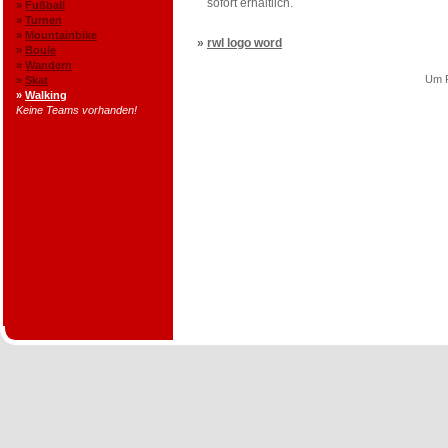
sofort erhältlich.
»
Fußball
»
Turnen
»
Mountainbike
»
rwl logo word
»
Boule
»
Wandern
Um P
»
Skat
»
Walking
Keine Teams vorhanden!