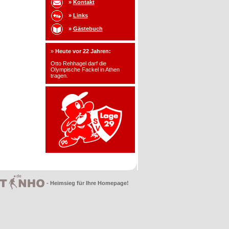
»
Kontakt
»
Links
»
Gästebuch
»
Heute vor 22 Jahren:
Otto Rehhagel darf die
Olympische Fackel in Athen
tragen.
- Heimsieg für Ihre Homepage!