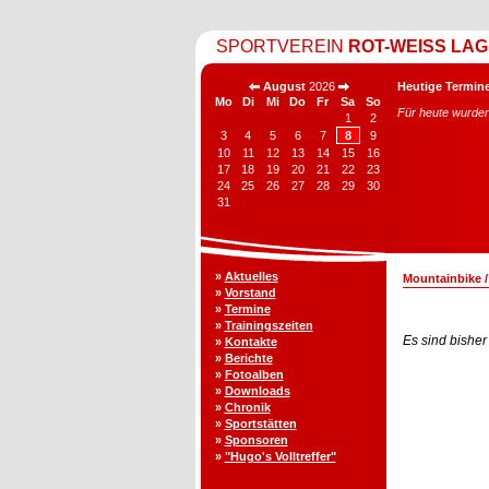
SPORTVEREIN
ROT-WEISS LAG
August
2026
Heutige Termine
Mo
Di
Mi
Do
Fr
Sa
So
Für heute wurden
1
2
3
4
5
6
7
8
9
10
11
12
13
14
15
16
17
18
19
20
21
22
23
24
25
26
27
28
29
30
31
»
Aktuelles
Mountainbike
»
Vorstand
»
Termine
»
Trainingszeiten
Es sind bisher
»
Kontakte
»
Berichte
»
Fotoalben
»
Downloads
»
Chronik
»
Sportstätten
»
Sponsoren
»
"Hugo's Volltreffer"