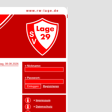
www.rw-lage.de
tag,
08.08.
2026
» Nickname:
» Passwort:
Registrieren
»
Impressum
»
Datenschutz