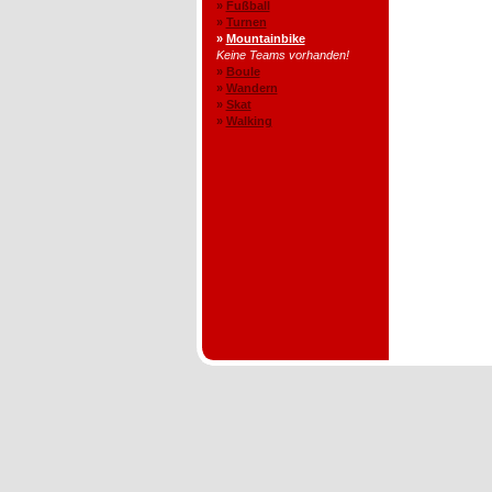
»
Fußball
»
Turnen
»
Mountainbike
Keine Teams vorhanden!
»
Boule
»
Wandern
»
Skat
»
Walking