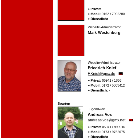
» Privat:
-
» Mobil:
0162 / 7902280
» Dienstlich:
-
Website-Administrator
Maik Westenberg
Website-Administrator
Friedrich Knief
F.Knief@gmx.de
» Privat:
05941 / 1866
» Mobil:
0172 / 5303412
» Dienstlich:
-
Sparten
Jugendwart
Andreas Vos
andreas.vos@gmx.net
» Privat:
05941 / 999916
» Mobil:
0173 / 9762675
» Dienstlich:
-