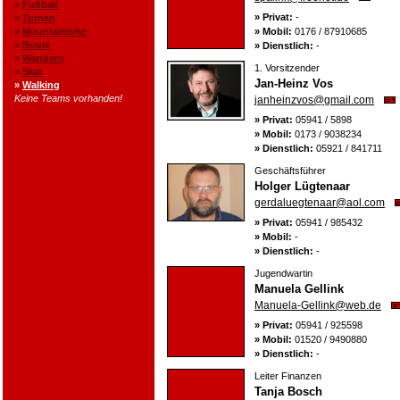
»
Fußball
» Privat:
-
»
Turnen
»
Mountainbike
» Mobil:
0176 / 87910685
»
Boule
» Dienstlich:
-
»
Wandern
1. Vorsitzender
»
Skat
Jan-Heinz Vos
»
Walking
Keine Teams vorhanden!
janheinzvos@gmail.com
» Privat:
05941 / 5898
» Mobil:
0173 / 9038234
» Dienstlich:
05921 / 841711
Geschäftsführer
Holger Lügtenaar
gerdaluegtenaar@aol.com
» Privat:
05941 / 985432
» Mobil:
-
» Dienstlich:
-
Jugendwartin
Manuela Gellink
Manuela-Gellink@web.de
» Privat:
05941 / 925598
» Mobil:
01520 / 9490880
» Dienstlich:
-
Leiter Finanzen
Tanja Bosch