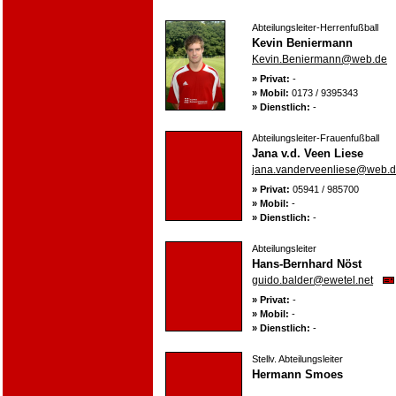
Abteilungsleiter-Herrenfußball
Kevin Beniermann
Kevin.Beniermann@web.de
» Privat:
-
» Mobil:
0173 / 9395343
» Dienstlich:
-
Abteilungsleiter-Frauenfußball
Jana v.d. Veen Liese
jana.vanderveenliese@web.
» Privat:
05941 / 985700
» Mobil:
-
» Dienstlich:
-
Abteilungsleiter
Hans-Bernhard Nöst
guido.balder@ewetel.net
» Privat:
-
» Mobil:
-
» Dienstlich:
-
Stellv. Abteilungsleiter
Hermann Smoes