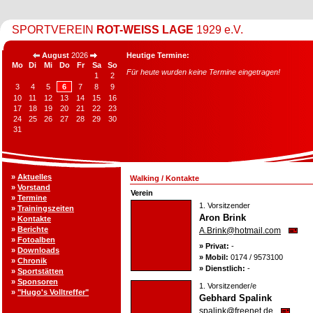
SPORTVEREIN
ROT-WEISS LAGE
1929 e.V.
August
2026
Heutige Termine:
Mo
Di
Mi
Do
Fr
Sa
So
Für heute wurden keine Termine eingetragen!
1
2
3
4
5
6
7
8
9
10
11
12
13
14
15
16
17
18
19
20
21
22
23
24
25
26
27
28
29
30
31
»
Aktuelles
Walking
/
Kontakte
»
Vorstand
Verein
»
Termine
1. Vorsitzender
»
Trainingszeiten
Aron Brink
»
Kontakte
»
Berichte
A.Brink@hotmail.com
»
Fotoalben
» Privat:
-
»
Downloads
» Mobil:
0174 / 9573100
»
Chronik
» Dienstlich:
-
»
Sportstätten
»
Sponsoren
1. Vorsitzender/e
»
"Hugo's Volltreffer"
Gebhard Spalink
spalink@freenet.de